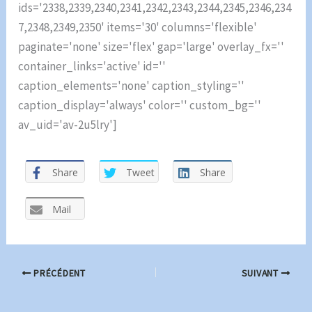
ids='2338,2339,2340,2341,2342,2343,2344,2345,2346,234
7,2348,2349,2350' items='30' columns='flexible'
paginate='none' size='flex' gap='large' overlay_fx=''
container_links='active' id=''
caption_elements='none' caption_styling=''
caption_display='always' color='' custom_bg=''
av_uid='av-2u5lry']
Share
Tweet
Share
Mail
PRÉCÉDENT
SUIVANT