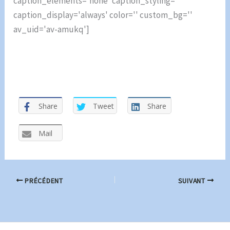
caption_elements='none' caption_styling=''
caption_display='always' color='' custom_bg=''
av_uid='av-amukq']
Share
Tweet
Share
Mail
PRÉCÉDENT
SUIVANT