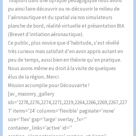
Toujours dans une optique pédagogique nous avons
pu ainsi faire découvrir ou re-découvrir le milieu de
l'aéronautique et du spatial via nos simulateurs
planche de bord, réalité virtuelle et présentation BIA
(Brevet d'initiation aéronautique).
Ce public, plus novice que d'habitude, s'est révélé
très curieux mais satisfait d'en avoir appris autant en
peu de temps, aussi bien en théorie qu'en pratique.
Nous avons même eu droit à la visite de quelques
élus de la région...Merci
Mission accomplie pour Découvairte !
[av_masonry_gallery
ids='2278,2276,2274,2271,2219,2264,2266,2269,2267,227
7' items='24' columns='flexible' paginate='none'
size='flex' gap='large' overlay_fx=''
container_links='active' id=''