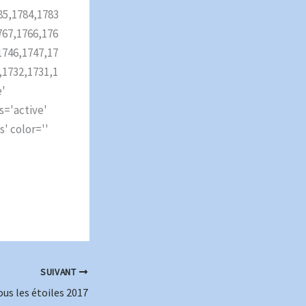
85,1784,1783
767,1766,176
1746,1747,17
,1732,1731,1
e'
s='active'
' color=''
SUIVANT
us les étoiles 2017