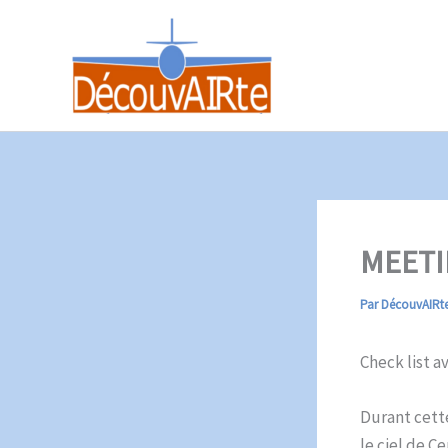
Aller
au
contenu
MEETI
Par
DécouvAIRt
Check list av
Durant cette
le ciel de C