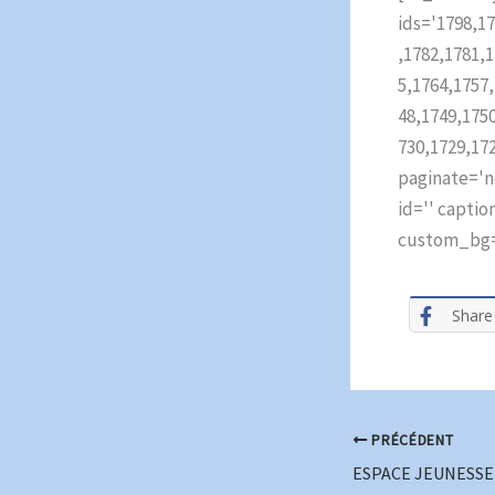
ids='1798,1
,1782,1781,
5,1764,1757
48,1749,175
730,1729,172
paginate='no
id='' capti
custom_bg='
Share
PRÉCÉDENT