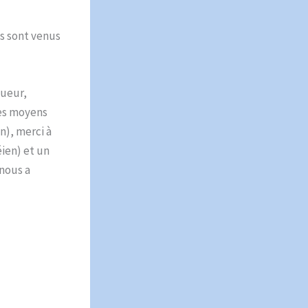
s sont venus
queur,
les moyens
n), merci à
éien) et un
nous a