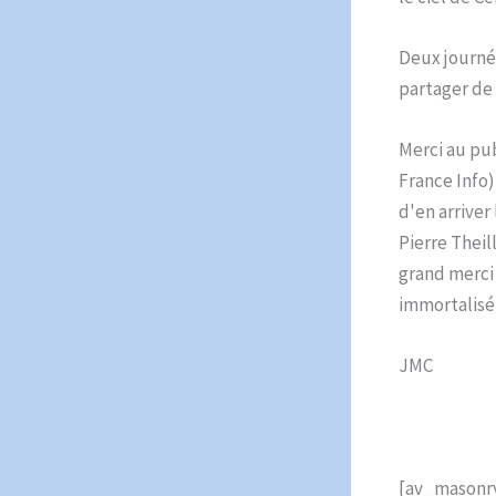
Deux journé
partager de
Merci au pub
France Info)
d'en arriver
Pierre Theil
grand merci
immortalisé
JMC
[av_masonr