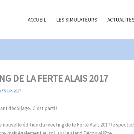
ACCUEIL
LES SIMULATEURS
ACTUALITE
NG DE LA FERTE ALAIS 2017
e
/
5 juin 2017
ant décollage...C'est parti !
 nouvelle édition du meeting de le Ferté Alais 2017 le spectacl
erny mais également au sol, sur le stand DécouvAIRte.