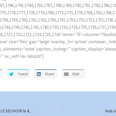
797,1796,1795,1794,1793,1787,1788,1789,1790,1791,1792,1786,17
1775,1776,1777,1778,1779,1780,1772,1771,1770,1769,1763,1768,1
,1758,1759,1760,1761,1762,1756,1755,1754,1753,1752,1751,1745,
0,1744,1743,1742,1741,1740,1739,1733,1734,1735,1736,1737,1738
8,1727,1722,1723,1724,1725,1726' items='75' columns='flexibl
ne' size='flex' gap='large' overlay_fx='active' container_link
on_elements='none' caption_styling='' caption_display='always
' av_uid='av-3abq3d']
Tweet
Share
Mail
ESPACE JEUNESSE LE SECHOIR le 4, 5 et 6 Avril 2017
Hub so