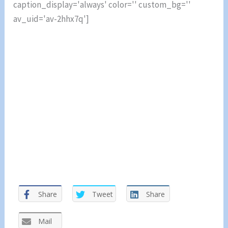
caption_display='always' color='' custom_bg=''
av_uid='av-2hhx7q']
Share
Tweet
Share
Mail